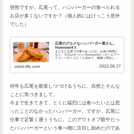
突然ですが。広尾って、ハンバーガーの食べられる
お店が多くないですか？（個人的にはけっこう意外
でした）
広尾のグルメなハンバーガー屋さん。
Homework’s
またまた広尾で仕事のあった日。お昼の時間に
なり、今日はぜったいHomework’s（ホームワー
クス）へ行くんだ！と決めて、颯爽と闊歩して
いったところ、なんとお休みでした。そんなわ
けで。別の日にリベンジで再訪しました。あり
2022.06.27
oishii-life.com
がたいことに、Tod...
何年も広尾を散策しつづけるうちに、自然とそんな
ことに気づきまして。
今まで生きてきて、とくに猛烈には食べたいとは思
ったことのなかったハンバーガー。ですが、広尾に
仕事で足繁く通ううちに、このアウトオブ眼中だっ
たハンバーガーという食べ物に注目し始めたのであ