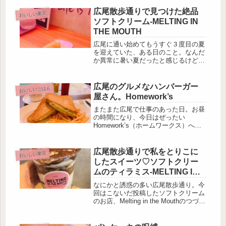
ら〜っと。Turboさんのパッタイが好
きだったので、ひさしぶりに行ってみ
広尾散歩通りで見つけた絶品
おいしい東京
ようかな〜と思ったのですが、お店...
ソフトクリーム-MELTING IN
THE MOUTH
広尾に通い始めてもうすぐ３度目の夏
を迎えていた、ある日のこと。なんだ
か異常に暑い夏だったと感じるけど、
毎年のことか。いや、６月からとんで
もなく暑かった気がする。ちょっと歩
くだけで汗の噴き出すような７月に突
広尾のグルメなハンバーガー
おいしいごはん
入し、私はいつもどおり広尾散歩通り
屋さん。Homework’s
に...
またまた広尾で仕事のあった日。お昼
の時間になり、今日はぜったい
Homework’s（ホームワークス）へ行
くんだ！と決めて、颯爽と闊歩してい
ったところ、なんとお休みでした。そ
んなわけで。別の日にリベンジで再訪
広尾散歩通りで私をとりこに
おいしい東京
しました。ありがたいことに、Tod...
したスイーツ♡ソフトクリー
ムのティラミス-MELTING IN
THE MOUTH
なにかと誘惑の多い広尾散歩通り。今
回はこないだ投稿したソフトクリーム
のお店、Melting in the Mouthのつづき
です。前回の記事はこちらさてさて。
まだ秋の虫が鳴き始めていなかったこ
ろ。有栖川記念公園脇のナショナルで