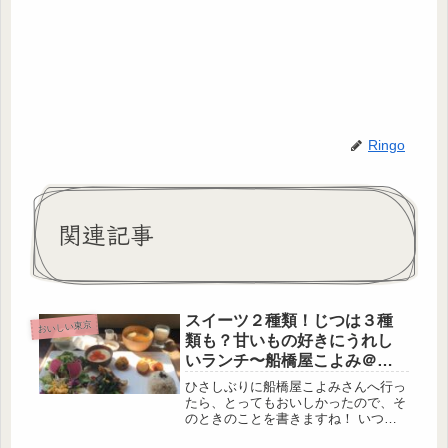
Ringo
関連記事
スイーツ２種類！じつは３種
おいしい東京
類も？甘いもの好きにうれし
いランチ〜船橋屋こよみ＠広
尾
ひさしぶりに船橋屋こよみさんへ行っ
たら、とってもおいしかったので、そ
のときのことを書きますね！ いつも
どおり、お昼どきに広尾散歩通りへふ