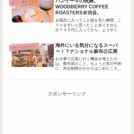
パンケーキの呪縛。
おいしい東京
買い物を済ませ...
WOODBERRY COFFEE
ROASTERS＠渋谷。
お風呂に入ってふと鏡を見た瞬間、こ
りゃまずいと思ったことありません
か？４０代に入ってから、ようやく重
い腰をあげ、日々の日課に簡単なエク
ササイズを取り入れはじめました。で
きるときは１時間くらいやるんです
海外にいる気分になるスーパ
ス
ーパーマーケット食材
が、どうも最近やる気がでない。は
ー！？ナショナル麻布@広尾
い。さぼ...
お仕事で広尾に行く機会が増えたの
は、数年前のこと。ちょうど世の中的
に、外出制限がかかりはじめたころで
した。当然、海外だけでなく、国内の
移動も今よりずっとしづらい状況でし
た。旅行と移動が大好きな私には、つ
らいな〜と多いながらも、できるだけ
引き...
スポンサーリンク