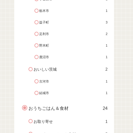
栃木市
1
益子町
3
足利市
2
野木町
1
鹿沼市
1
おいしい茨城
2
古河市
1
結城市
1
おうちごはん＆食材
24
お取り寄せ
1