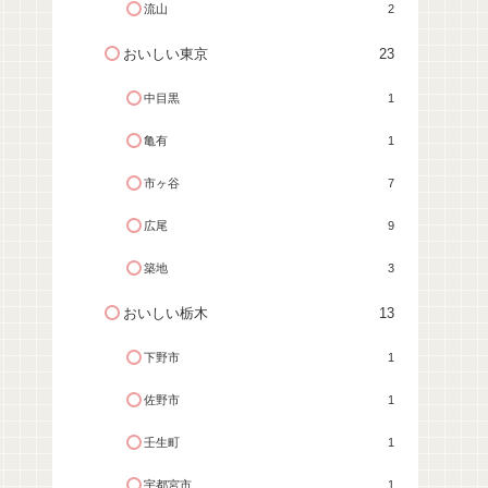
流山
2
おいしい東京
23
中目黒
1
亀有
1
市ヶ谷
7
広尾
9
築地
3
おいしい栃木
13
下野市
1
佐野市
1
壬生町
1
宇都宮市
1