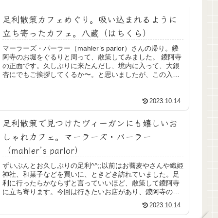
足利散策カフェめぐり。吸い込まれるように
立ち寄ったカフェ。八蔵（はちくら）
マーラーズ・パーラー（mahler’s parlor）さんの帰り。鑁
阿寺のお堀をぐるりと周って、散策してみました。 鑁阿寺
の正面です。久しぶりに来たんだし、境内に入って、大銀
杏にでもご挨拶してくるか〜。と思いましたが、この入口
に鳩たちの拠点...
2023.10.14
足利散策で見つけたヴィーガンにも嬉しいお
しゃれカフェ。マーラーズ・パーラー
（mahler’s parlor）
ずいぶんとお久しぶりの足利^^;;以前はお蕎麦やさんや織姫
神社、和菓子などを買いに、ときどき訪れていました。足
利に行ったらかならずと言っていいほど、散策して鑁阿寺
に立ち寄ります。今回は行きたいお店があり、鑁阿寺の近
くに車を停めて、歩きました...
2023.10.14