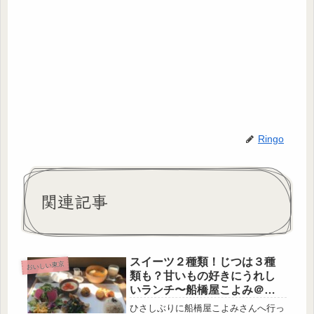
Ringo
関連記事
スイーツ２種類！じつは３種
おいしい東京
類も？甘いもの好きにうれし
いランチ〜船橋屋こよみ＠広
尾
ひさしぶりに船橋屋こよみさんへ行っ