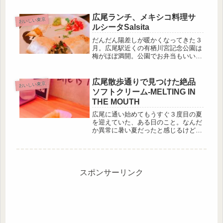
こと満載だった先週。もうなんにも考
えない時間がほしい。築地のライブコ
広尾ランチ、メキシコ料理サ
おいしい東京
ーヒーのカプチーノをテイクアウトし
ルシータSalsita
て...
だんだん陽差しが暖かくなってきた３
月。広尾駅近くの有栖川宮記念公園は
梅がほぼ満開。公園でお弁当もいいな
ぁという季節になってきました。こち
らの公園は、都心の駅近くという立地
でありながら、季節ごとの自然が感じ
広尾散歩通りで見つけた絶品
おいしい東京
られるスポットで、木漏れ日の中、鳥
ソフトクリーム-MELTING IN
の...
THE MOUTH
広尾に通い始めてもうすぐ３度目の夏
を迎えていた、ある日のこと。なんだ
か異常に暑い夏だったと感じるけど、
毎年のことか。いや、６月からとんで
もなく暑かった気がする。ちょっと歩
くだけで汗の噴き出すような７月に突
入し、私はいつもどおり広尾散歩通り
に...
スポンサーリンク