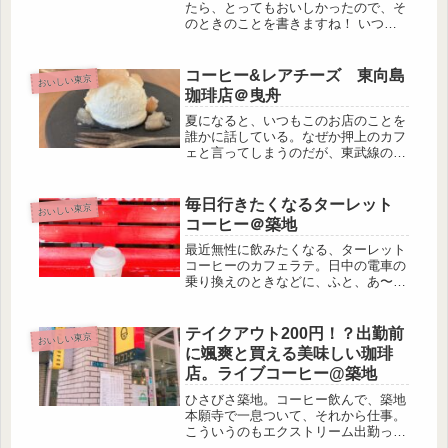
たら、とってもおいしかったので、そ
のときのことを書きますね！ いつも
どおり、お昼どきに広尾散歩通りへふ
ら〜っと。Turboさんのパッタイが好
きだったので、ひさしぶりに行ってみ
コーヒー&レアチーズ 東向島
おいしい東京
ようかな〜と思ったのですが、お店...
珈琲店＠曳舟
夏になると、いつもこのお店のことを
誰かに話している。なぜか押上のカフ
ェと言ってしまうのだが、東武線の曳
舟駅が一番近い。いつも好きなカフェ
に行くときは、これはと思っている一
番好きな服を着ていくことが多い。シ
毎日行きたくなるターレット
おいしい東京
ンプルなワンピースだったり、最近は
コーヒー＠築地
リ...
最近無性に飲みたくなる、ターレット
コーヒーのカフェラテ。日中の電車の
乗り換えのときなどに、ふと、あ〜今
日もターレットコーヒーに行きたい！
って思う。でもたいてい築地で降りる
時間はなくて、すごすごと手ぶらで仕
テイクアウト200円！？出勤前
おいしい東京
事場へと向かう。仕事がたてこんでい
に颯爽と買える美味しい珈琲
て...
店。ライブコーヒー@築地
ひさびさ築地。コーヒー飲んで、築地
本願寺で一息ついて、それから仕事。
こういうのもエクストリーム出勤って
いえるのかしら。たぶん違うな笑やる