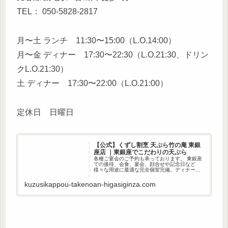
TEL： 050-5828-2817
月〜土 ランチ 11:30〜15:00（L.O.14:00）
月〜金 ディナー 17:30〜22:30（L.O.21:30、ドリン
クL.O.21:30）
土 ディナー 17:30〜22:00（L.O.21:00）
定休日 日曜日
【公式】くずし割烹 天ぷら竹の庵 東銀
座店 ｜東銀座でこだわりの天ぷら
各種ご宴会のご予約も承っております。 東銀座
での接待、会食、宴会、顔合せや記念日など
様々な用途に最適な完全個室完備。ディナーで
は、天ぷらや旬のお刺身を楽しめる全5品7,500
円コースから各種取り揃えております。 外国人
kuzusikappou-takenoan-higasiginza.com
接待に人気の「厳選日本...