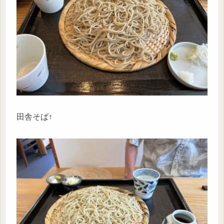
田舎そば↑